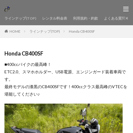
ラインナップ(TOP)
レンタル料金表
利用規約・約款
よくある質問
HOME
ラインナップ(TOP)
Honda CB400SF
Honda CB400SF
■400ccバイクの最高峰！
ETC2.0、スマホホルダー、USB電源、エンジンガード装着車両で
す。
最終モデルの漆黒のCB400SFです！400ccクラス最高峰のVTECを
堪能してください♪