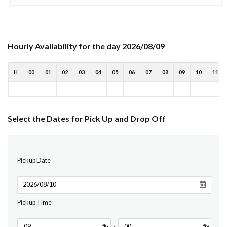
Hourly Availability for the day 2026/08/09
H
00
01
02
03
04
05
06
07
08
09
10
11
Select the Dates for Pick Up and Drop Off
Pickup Date
Pickup Time
: