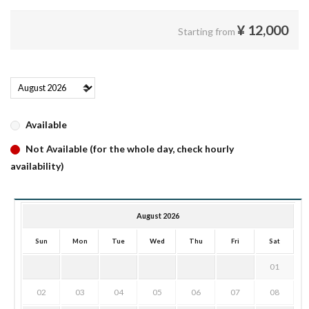
¥
12,000
Starting from
Available
Not Available (for the whole day, check hourly
availability)
August 2026
Sun
Mon
Tue
Wed
Thu
Fri
Sat
01
02
03
04
05
06
07
08