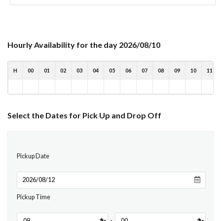
Hourly Availability for the day 2026/08/10
H
00
01
02
03
04
05
06
07
08
09
10
11
Select the Dates for Pick Up and Drop Off
Pickup Date
Pickup Time
: