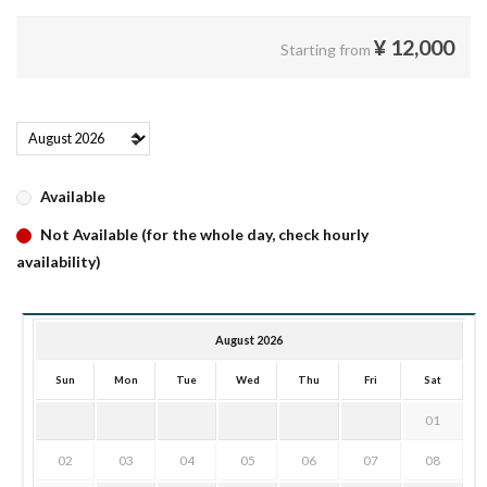
¥
12,000
Starting from
Available
Not Available (for the whole day, check hourly
availability)
August 2026
Sun
Mon
Tue
Wed
Thu
Fri
Sat
01
02
03
04
05
06
07
08