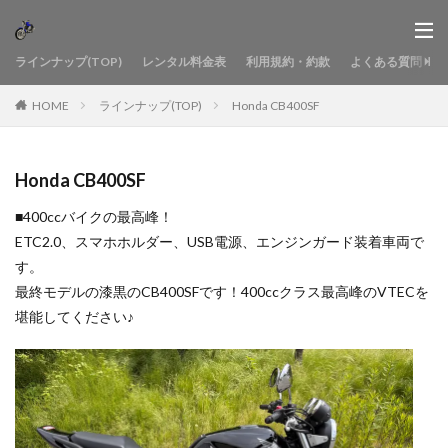
ラインナップ(TOP)
レンタル料金表
利用規約・約款
よくある質問
HOME
ラインナップ(TOP)
Honda CB400SF
Honda CB400SF
■400ccバイクの最高峰！
ETC2.0、スマホホルダー、USB電源、エンジンガード装着車両で
す。
最終モデルの漆黒のCB400SFです！400ccクラス最高峰のVTECを
堪能してください♪