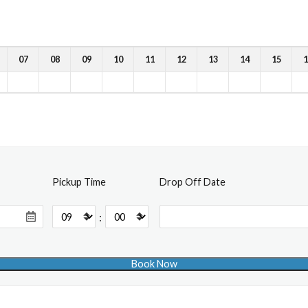
07
08
09
10
11
12
13
14
15
1
Pickup Time
Drop Off Date
: