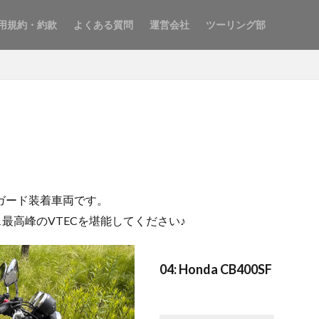
用規約・約款
よくある質問
運営会社
ツーリング部
ンガード装着車両です。
ラス最高峰のVTECを堪能してください♪
04: Honda CB400SF