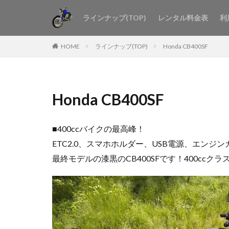
ラインナップ(TOP)
レンタル料金表
利
HOME
ラインナップ(TOP)
Honda CB400SF
Honda CB400SF
■400ccバイクの最高峰！
ETC2.0、スマホホルダー、USB電源、エンジ
最終モデルの漆黒のCB400SFです！400ccク