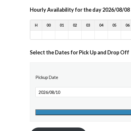
Hourly Availability for the day 2026/08/08
H
00
01
02
03
04
05
06
Select the Dates for Pick Up and Drop Off
Pickup Date