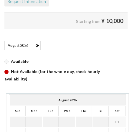
Request Information
¥
10,000
Starting from
Available
Not Available (for the whole day, check hourly
availability)
August 2026
Sun
Mon
Tue
Wed
Thu
Fri
Sat
01