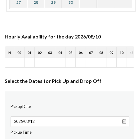
27
28
29
30
Hourly Availability for the day 2026/08/10
H
00
01
02
03
04
05
06
07
08
09
10
11
Select the Dates for Pick Up and Drop Off
Pickup Date
Pickup Time