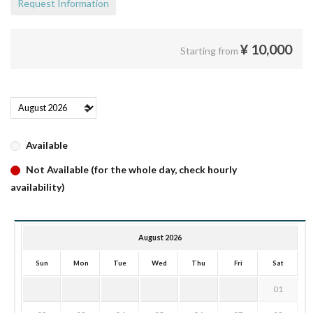
Request Information
¥
10,000
Starting from
Available
Not Available (for the whole day, check hourly
availability)
August 2026
Sun
Mon
Tue
Wed
Thu
Fri
Sat
01