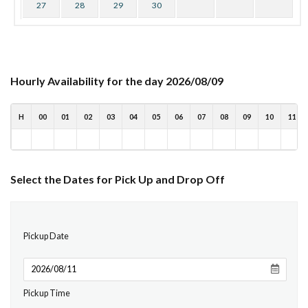
27
28
29
30
Hourly Availability for the day 2026/08/09
H
00
01
02
03
04
05
06
07
08
09
10
11
Select the Dates for Pick Up and Drop Off
Pickup Date
Pickup Time