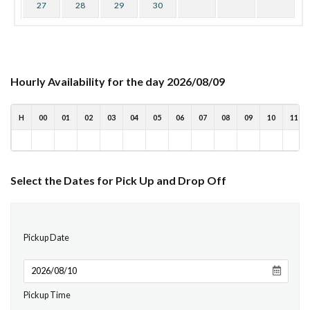
27
28
29
30
Hourly Availability for the day 2026/08/09
H
00
01
02
03
04
05
06
07
08
09
10
11
Select the Dates for Pick Up and Drop Off
Pickup Date
Pickup Time