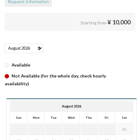
Request Information
¥
10,000
Starting from
Available
Not Available (for the whole day, check hourly
availability)
August 2026
Sun
Mon
Tue
Wed
Thu
Fri
Sat
01