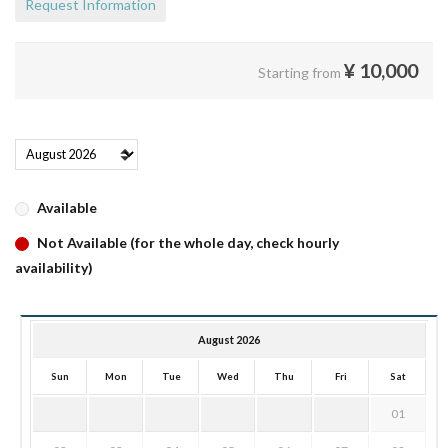
Request Information
¥
10,000
Starting from
Available
Not Available (for the whole day, check hourly
availability)
August 2026
Sun
Mon
Tue
Wed
Thu
Fri
Sat
01