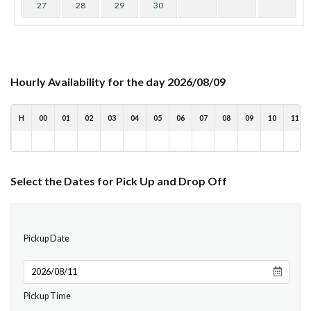
27
28
29
30
Hourly Availability for the day 2026/08/09
H
00
01
02
03
04
05
06
07
08
09
10
11
Select the Dates for Pick Up and Drop Off
Pickup Date
Pickup Time