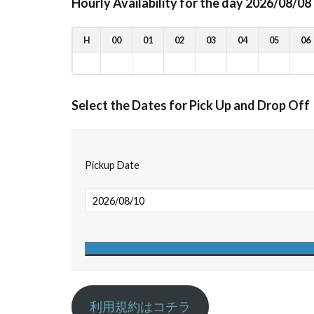
Hourly Availability for the day 2026/08/08
H
00
01
02
03
04
05
06
Select the Dates for Pick Up and Drop Off
Pickup Date
利用規約はコチラ