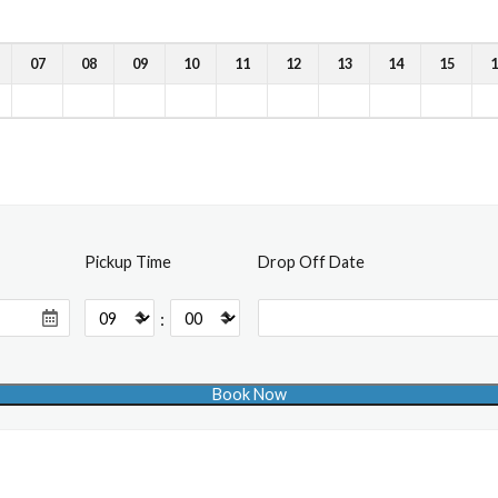
07
08
09
10
11
12
13
14
15
1
Pickup Time
Drop Off Date
: