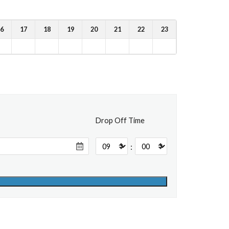
6
17
18
19
20
21
22
23
Drop Off Time
: