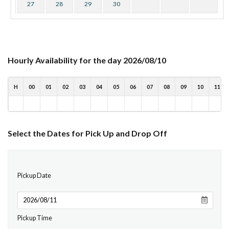
27
28
29
30
Hourly Availability for the day 2026/08/10
H
00
01
02
03
04
05
06
07
08
09
10
11
Select the Dates for Pick Up and Drop Off
Pickup Date
Pickup Time