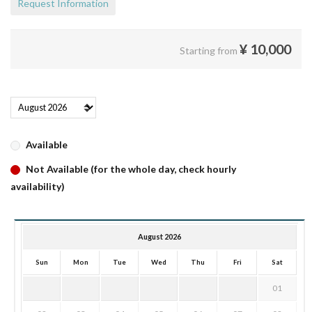
Request Information
¥
10,000
Starting from
Available
Not Available (for the whole day, check hourly
availability)
August 2026
Sun
Mon
Tue
Wed
Thu
Fri
Sat
01