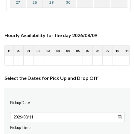
27
28
29
30
Hourly Availability for the day 2026/08/09
H
00
01
02
03
04
05
06
07
08
09
10
11
Select the Dates for Pick Up and Drop Off
Pickup Date
Pickup Time