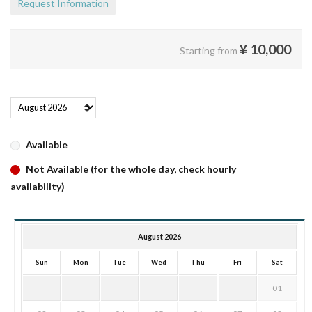
Request Information
¥
10,000
Starting from
Available
Not Available (for the whole day, check hourly
availability)
August 2026
Sun
Mon
Tue
Wed
Thu
Fri
Sat
01