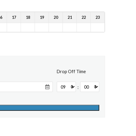
6
17
18
19
20
21
22
23
Drop Off Time
: