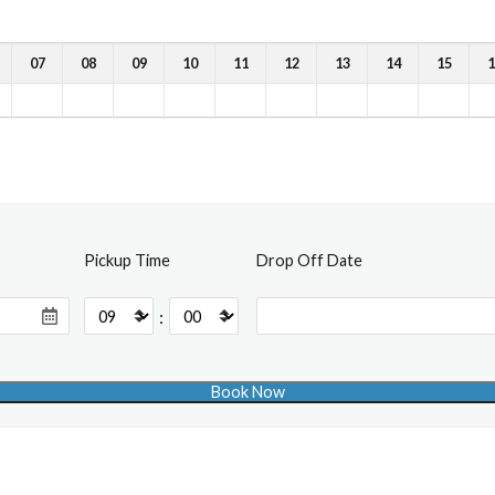
07
08
09
10
11
12
13
14
15
1
Pickup Time
Drop Off Date
: