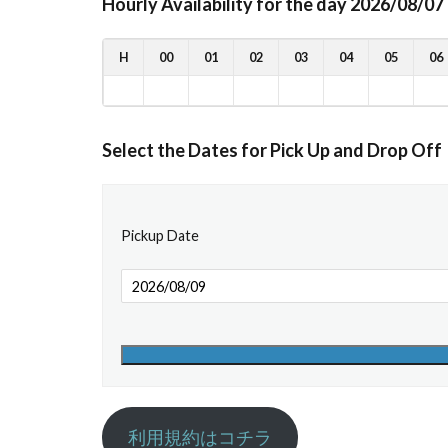
Hourly Availability for the day 2026/08/07
H
00
01
02
03
04
05
06
Select the Dates for Pick Up and Drop Off
Pickup Date
利用規約はコチラ