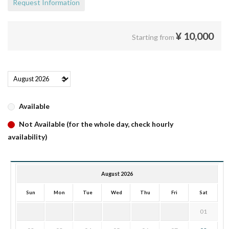
Request Information
¥
10,000
Starting from
Available
Not Available (for the whole day, check hourly
availability)
August 2026
Sun
Mon
Tue
Wed
Thu
Fri
Sat
01