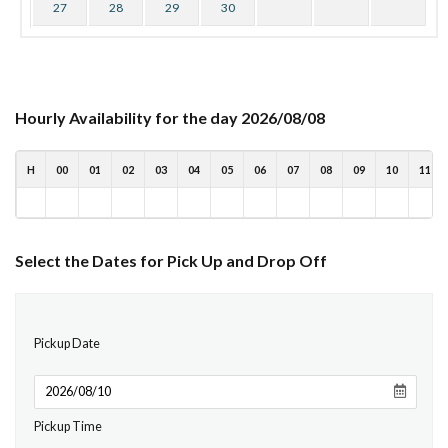
27
28
29
30
Hourly Availability for the day 2026/08/08
H
00
01
02
03
04
05
06
07
08
09
10
11
Select the Dates for Pick Up and Drop Off
Pickup Date
Pickup Time