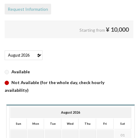
Request Information
¥
10,000
Starting from
Available
Not Available (for the whole day, check hourly
availability)
August 2026
Sun
Mon
Tue
Wed
Thu
Fri
Sat
01