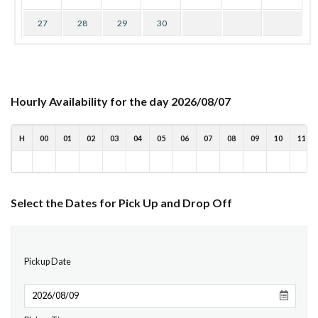
27
28
29
30
Hourly Availability for the day 2026/08/07
H
00
01
02
03
04
05
06
07
08
09
10
11
Select the Dates for Pick Up and Drop Off
Pickup Date