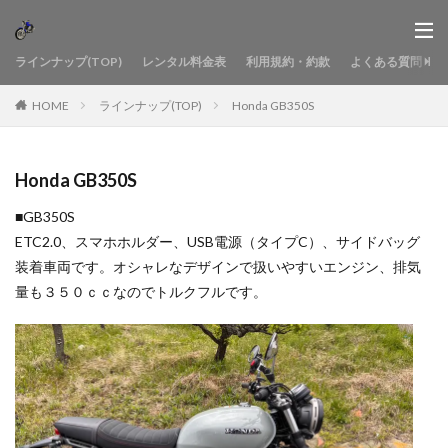
ラインナップ(TOP)
レンタル料金表
利用規約・約款
よくある質問
HOME
ラインナップ(TOP)
Honda GB350S
Honda GB350S
■GB350S
ETC2.0、スマホホルダー、USB電源（タイプC）、サイドバッグ
装着車両です。オシャレなデザインで扱いやすいエンジン、排気
量も３５０ｃｃなのでトルクフルです。