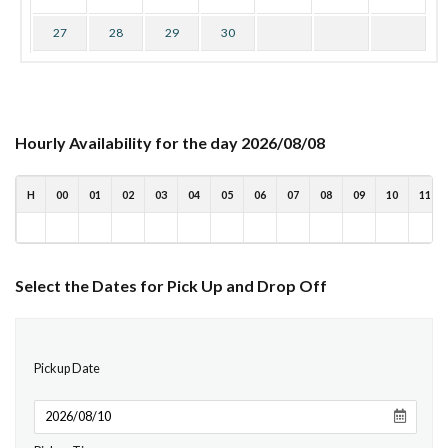
27
28
29
30
Hourly Availability for the day 2026/08/08
H
00
01
02
03
04
05
06
07
08
09
10
11
Select the Dates for Pick Up and Drop Off
Pickup Date