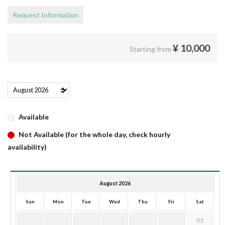
Request Information
¥
10,000
Starting from
Available
Not Available (for the whole day, check hourly
availability)
August 2026
Sun
Mon
Tue
Wed
Thu
Fri
Sat
01