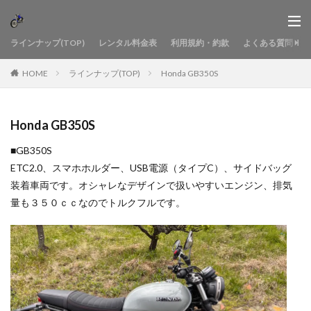
ラインナップ(TOP)
レンタル料金表
利用規約・約款
よくある質問
HOME
ラインナップ(TOP)
Honda GB350S
Honda GB350S
■GB350S
ETC2.0、スマホホルダー、USB電源（タイプC）、サイドバッグ
装着車両です。オシャレなデザインで扱いやすいエンジン、排気
量も３５０ｃｃなのでトルクフルです。