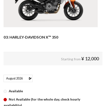
03: HARLEY-DAVIDSON X™ 350
¥
12,000
Starting from
Available
Not Available (for the whole day, check hourly
availability)