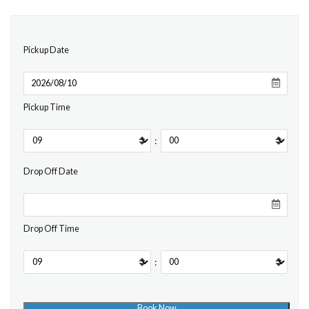
Pickup Date
Pickup Time
:
Drop Off Date
Drop Off Time
: