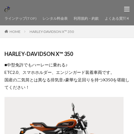
ラインナップ(TOP)
レンタル料金表
利用規約・約款
よくある質問
HOME
HARLEY-DAVIDSON X™ 350
HARLEY-DAVIDSON X™ 350
■中型免許でもハーレーに乗れる♪
ETC2.0、スマホホルダー、エンジンガード装着車両です。
国産の二気筒とは異なる排気音♪豪華な足回りを持つX350を堪能し
てください！