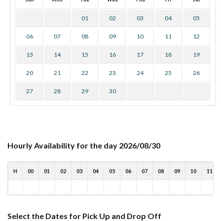
01
02
03
04
05
06
07
08
09
10
11
12
13
14
15
16
17
18
19
20
21
22
23
24
25
26
27
28
29
30
Hourly Availability for the day 2026/08/30
H
00
01
02
03
04
05
06
07
08
09
10
11
Select the Dates for Pick Up and Drop Off