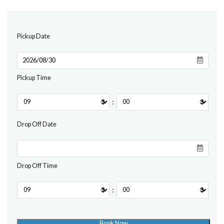
Pickup Date
Pickup Time
:
Drop Off Date
Drop Off Time
: