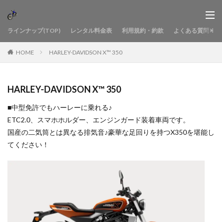
ラインナップ(TOP)
レンタル料金表
利用規約・約款
よくある質問
HOME
HARLEY-DAVIDSON X™ 350
HARLEY-DAVIDSON X™ 350
■中型免許でもハーレーに乗れる♪
ETC2.0、スマホホルダー、エンジンガード装着車両です。
国産の二気筒とは異なる排気音♪豪華な足回りを持つX350を堪能し
てください！