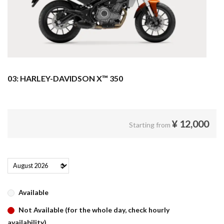
03: HARLEY-DAVIDSON X™ 350
¥
12,000
Starting from
Available
Not Available (for the whole day, check hourly
availability)