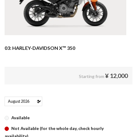
03: HARLEY-DAVIDSON X™ 350
¥
12,000
Starting from
Available
Not Available (for the whole day, check hourly
availability)