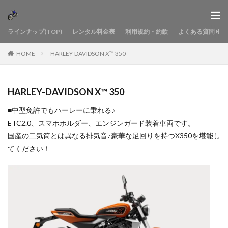
ラインナップ(TOP)
レンタル料金表
利用規約・約款
よくある質問
HOME
HARLEY-DAVIDSON X™ 350
HARLEY-DAVIDSON X™ 350
■中型免許でもハーレーに乗れる♪
ETC2.0、スマホホルダー、エンジンガード装着車両です。
国産の二気筒とは異なる排気音♪豪華な足回りを持つX350を堪能し
てください！