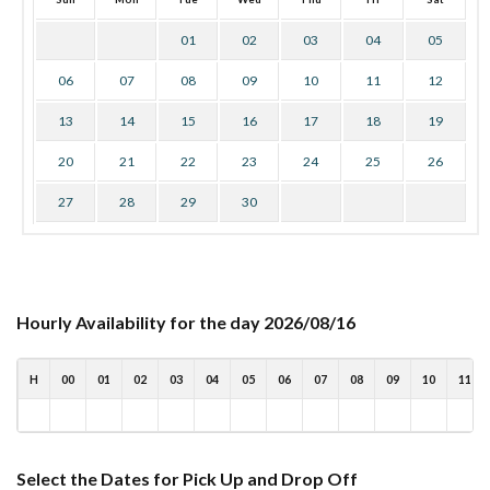
01
02
03
04
05
06
07
08
09
10
11
12
13
14
15
16
17
18
19
20
21
22
23
24
25
26
27
28
29
30
Hourly Availability for the day 2026/08/16
H
00
01
02
03
04
05
06
07
08
09
10
11
Select the Dates for Pick Up and Drop Off