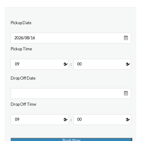
Pickup Date
Pickup Time
:
Drop Off Date
Drop Off Time
: