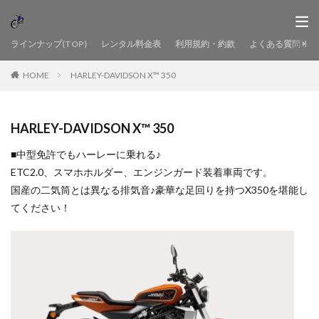
ラインナップ(TOP)
レンタル料金表
利用規約・約款
よくある質問
HOME
HARLEY-DAVIDSON X™ 350
HARLEY-DAVIDSON X™ 350
■中型免許でもハーレーに乗れる♪
ETC2.0、スマホホルダー、エンジンガード装着車両です。
国産の二気筒とは異なる排気音♪豪華な足回りを持つX350を堪能し
てください！