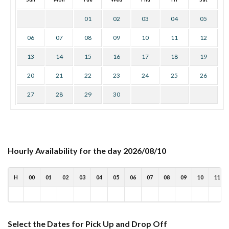
01
02
03
04
05
06
07
08
09
10
11
12
13
14
15
16
17
18
19
20
21
22
23
24
25
26
27
28
29
30
Hourly Availability for the day 2026/08/10
H
00
01
02
03
04
05
06
07
08
09
10
11
Select the Dates for Pick Up and Drop Off