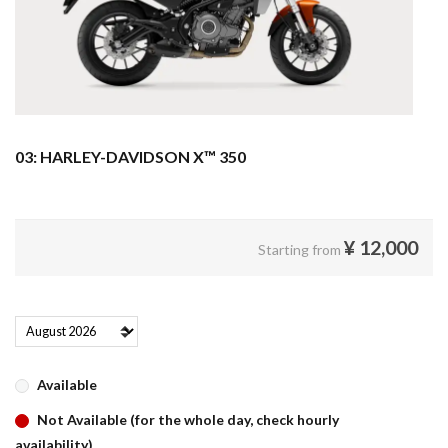
03: HARLEY-DAVIDSON X™ 350
¥
12,000
Starting from
Available
Not Available (for the whole day, check hourly
availability)