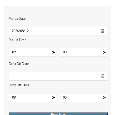
Pickup Date
Pickup Time
:
Drop Off Date
Drop Off Time
: