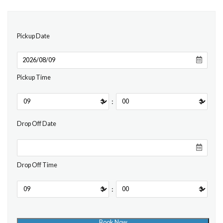
Pickup Date
Pickup Time
:
Drop Off Date
Drop Off Time
: