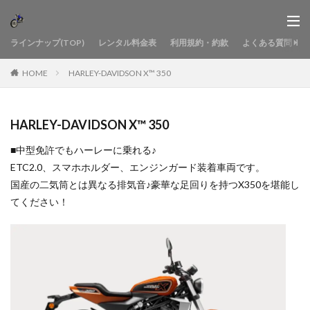
ラインナップ(TOP)
レンタル料金表
利用規約・約款
よくある質問
HOME
HARLEY-DAVIDSON X™ 350
HARLEY-DAVIDSON X™ 350
■中型免許でもハーレーに乗れる♪
ETC2.0、スマホホルダー、エンジンガード装着車両です。
国産の二気筒とは異なる排気音♪豪華な足回りを持つX350を堪能し
てください！