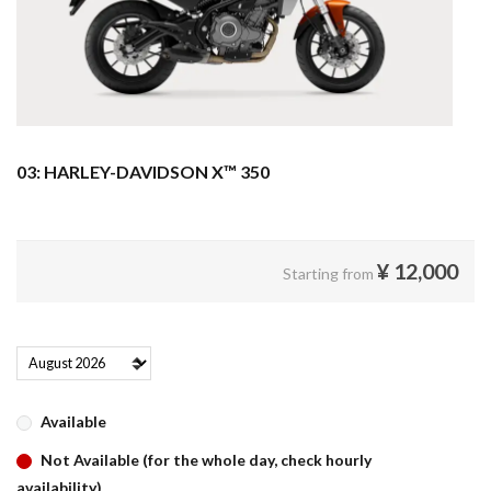
03: HARLEY-DAVIDSON X™ 350
¥
12,000
Starting from
Available
Not Available (for the whole day, check hourly
availability)