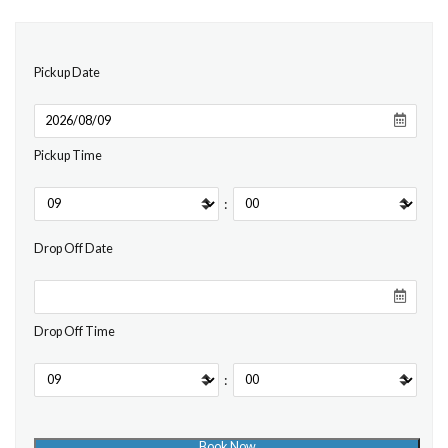
Pickup Date
Pickup Time
:
Drop Off Date
Drop Off Time
: