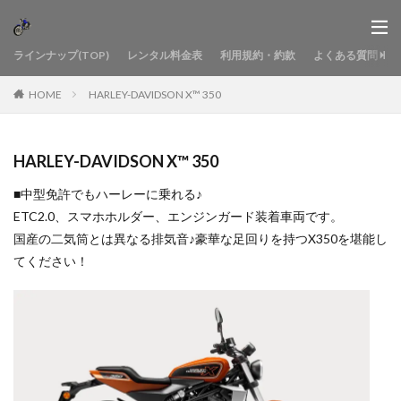
ラインナップ(TOP)
レンタル料金表
利用規約・約款
よくある質問
HOME
HARLEY-DAVIDSON X™ 350
HARLEY-DAVIDSON X™ 350
■中型免許でもハーレーに乗れる♪
ETC2.0、スマホホルダー、エンジンガード装着車両です。
国産の二気筒とは異なる排気音♪豪華な足回りを持つX350を堪能し
てください！