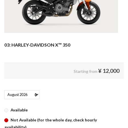
03: HARLEY-DAVIDSON X™ 350
¥
12,000
Starting from
Available
Not Available (for the whole day, check hourly
availability)