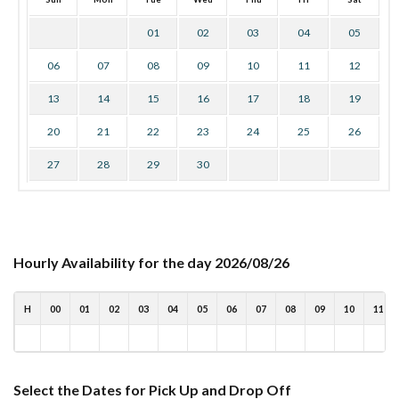
01
02
03
04
05
06
07
08
09
10
11
12
13
14
15
16
17
18
19
20
21
22
23
24
25
26
27
28
29
30
Hourly Availability for the day 2026/08/26
H
00
01
02
03
04
05
06
07
08
09
10
11
Select the Dates for Pick Up and Drop Off