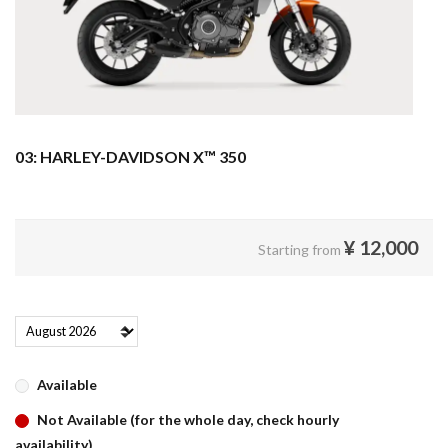
03: HARLEY-DAVIDSON X™ 350
¥
12,000
Starting from
Available
Not Available (for the whole day, check hourly
availability)