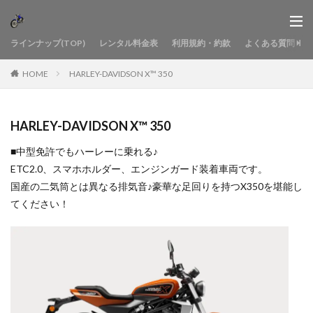
ラインナップ(TOP)
レンタル料金表
利用規約・約款
よくある質問
HOME
HARLEY-DAVIDSON X™ 350
HARLEY-DAVIDSON X™ 350
■中型免許でもハーレーに乗れる♪
ETC2.0、スマホホルダー、エンジンガード装着車両です。
国産の二気筒とは異なる排気音♪豪華な足回りを持つX350を堪能し
てください！