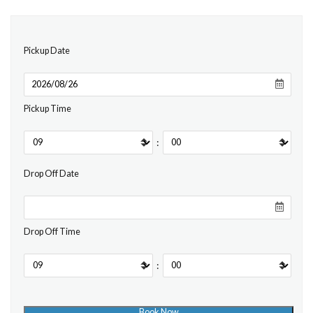
Pickup Date
Pickup Time
:
Drop Off Date
Drop Off Time
: