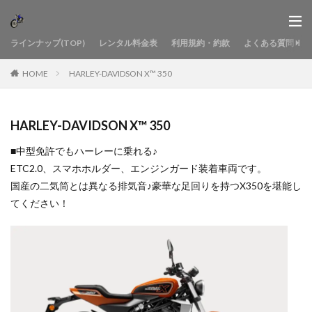
ラインナップ(TOP)
レンタル料金表
利用規約・約款
よくある質問
HOME
HARLEY-DAVIDSON X™ 350
HARLEY-DAVIDSON X™ 350
■中型免許でもハーレーに乗れる♪
ETC2.0、スマホホルダー、エンジンガード装着車両です。
国産の二気筒とは異なる排気音♪豪華な足回りを持つX350を堪能し
てください！