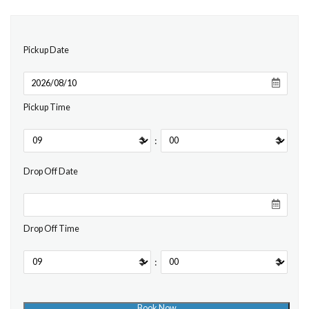
Pickup Date
Pickup Time
:
Drop Off Date
Drop Off Time
: