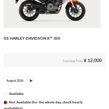
03: HARLEY-DAVIDSON X™ 350
¥
12,000
Starting from
Available
Not Available (for the whole day, check hourly
availability)