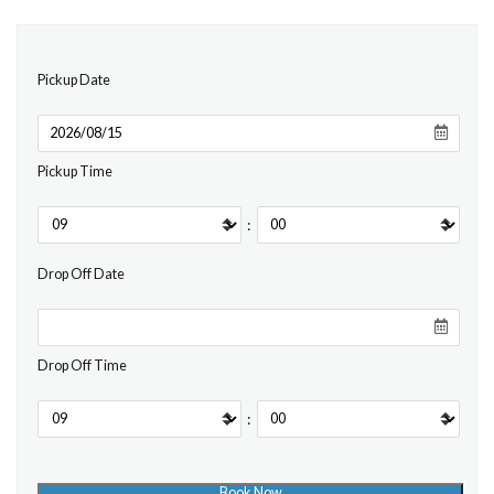
Pickup Date
Pickup Time
:
Drop Off Date
Drop Off Time
: