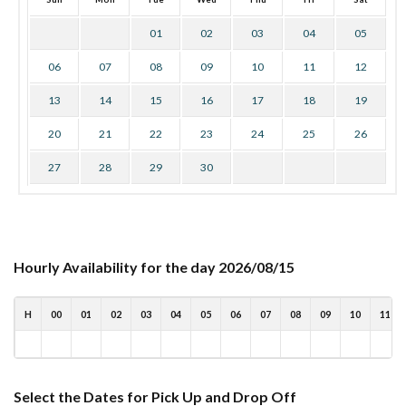
01
02
03
04
05
06
07
08
09
10
11
12
13
14
15
16
17
18
19
20
21
22
23
24
25
26
27
28
29
30
Hourly Availability for the day 2026/08/15
H
00
01
02
03
04
05
06
07
08
09
10
11
Select the Dates for Pick Up and Drop Off