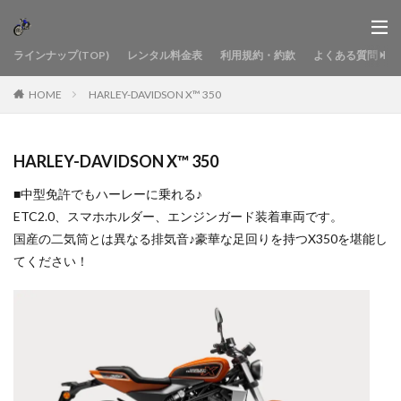
ラインナップ(TOP)
レンタル料金表
利用規約・約款
よくある質問
HOME
HARLEY-DAVIDSON X™ 350
HARLEY-DAVIDSON X™ 350
■中型免許でもハーレーに乗れる♪
ETC2.0、スマホホルダー、エンジンガード装着車両です。
国産の二気筒とは異なる排気音♪豪華な足回りを持つX350を堪能し
てください！