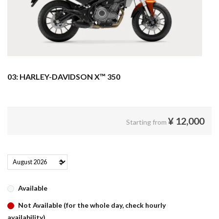
03: HARLEY-DAVIDSON X™ 350
¥
12,000
Starting from
Available
Not Available (for the whole day, check hourly
availability)