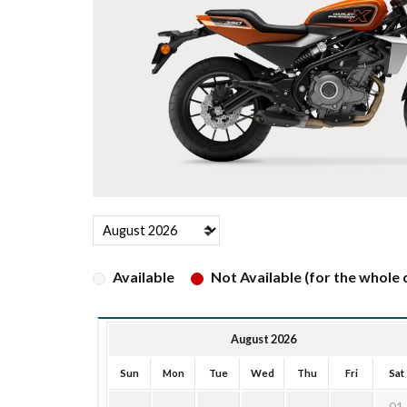
Available
Not Available (for the whole d
August 2026
Sun
Mon
Tue
Wed
Thu
Fri
Sat
01