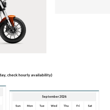
ay, check hourly availability)
September 2026
Sun
Mon
Tue
Wed
Thu
Fri
Sat