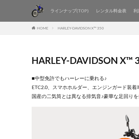
ラインナップ(TOP)
レンタル料金表
利
HOME
HARLEY-DAVIDSON X™ 350
HARLEY-DAVIDSON X™ 
■中型免許でもハーレーに乗れる♪
ETC2.0、スマホホルダー、エンジンガード装
国産の二気筒とは異なる排気音♪豪華な足回りを