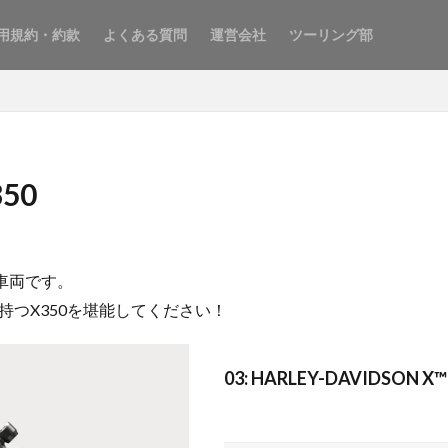
用規約・約款
よくある質問
運営会社
ツーリング部
350
着車両です。
持つX350を堪能してください！
03: HARLEY-DAVIDSON X™