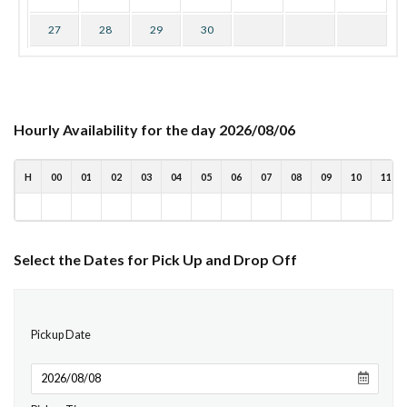
27
28
29
30
Hourly Availability for the day 2026/08/06
H
00
01
02
03
04
05
06
07
08
09
10
11
Select the Dates for Pick Up and Drop Off
Pickup Date