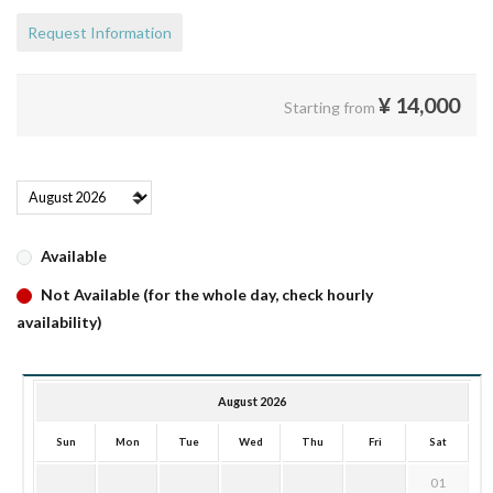
Request Information
¥
14,000
Starting from
Available
Not Available (for the whole day, check hourly
availability)
August 2026
Sun
Mon
Tue
Wed
Thu
Fri
Sat
01