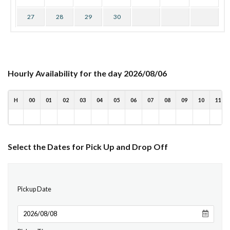
27
28
29
30
Hourly Availability for the day 2026/08/06
H
00
01
02
03
04
05
06
07
08
09
10
11
Select the Dates for Pick Up and Drop Off
Pickup Date