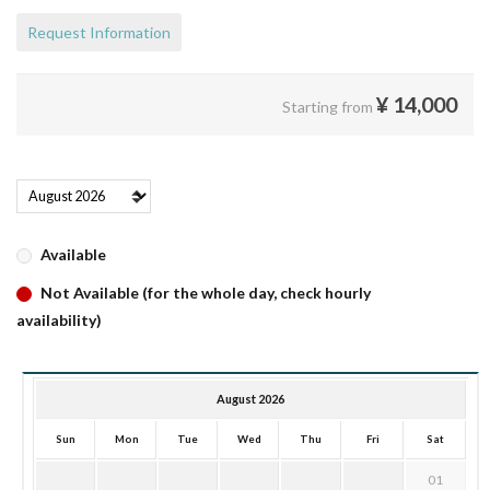
Request Information
¥
14,000
Starting from
Available
Not Available (for the whole day, check hourly
availability)
August 2026
Sun
Mon
Tue
Wed
Thu
Fri
Sat
01