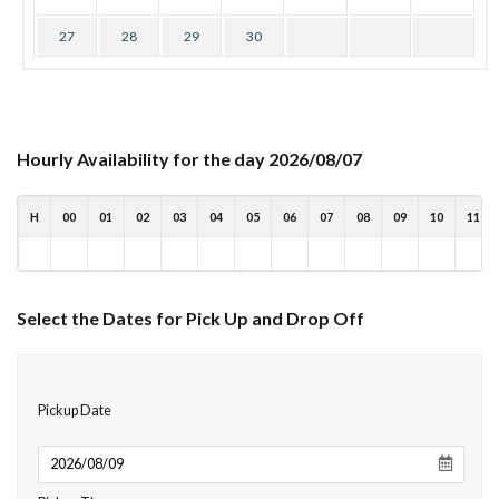
27
28
29
30
Hourly Availability for the day 2026/08/07
H
00
01
02
03
04
05
06
07
08
09
10
11
Select the Dates for Pick Up and Drop Off
Pickup Date