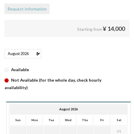
Request Information
¥
14,000
Starting from
Available
Not Available (for the whole day, check hourly
availability)
August 2026
Sun
Mon
Tue
Wed
Thu
Fri
Sat
01