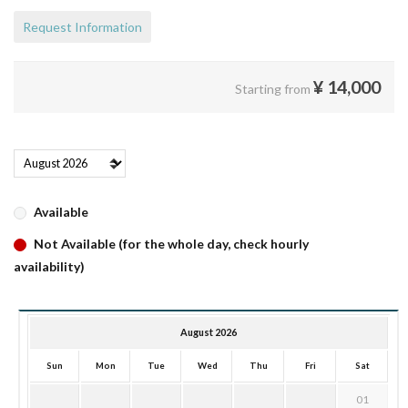
Request Information
¥
14,000
Starting from
Available
Not Available (for the whole day, check hourly
availability)
August 2026
Sun
Mon
Tue
Wed
Thu
Fri
Sat
01