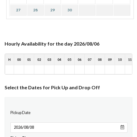
27
28
29
30
Hourly Availability for the day 2026/08/06
H
00
01
02
03
04
05
06
07
08
09
10
11
Select the Dates for Pick Up and Drop Off
Pickup Date