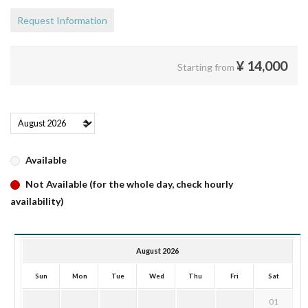
Request Information
¥
14,000
Starting from
Available
Not Available (for the whole day, check hourly
availability)
August 2026
Sun
Mon
Tue
Wed
Thu
Fri
Sat
01