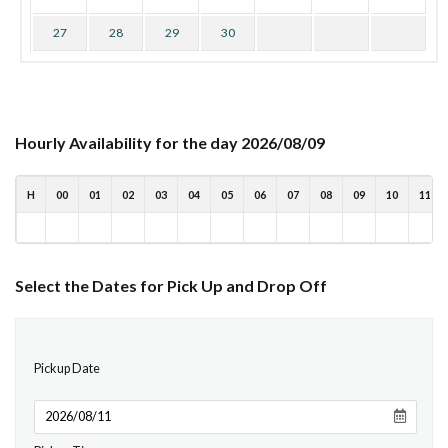
27
28
29
30
Hourly Availability for the day 2026/08/09
H
00
01
02
03
04
05
06
07
08
09
10
11
Select the Dates for Pick Up and Drop Off
Pickup Date