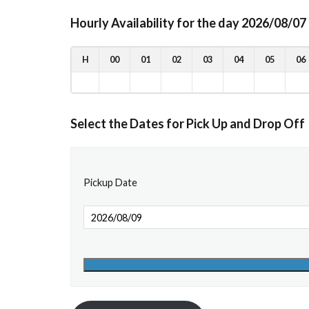
Hourly Availability for the day 2026/08/07
H
00
01
02
03
04
05
06
Select the Dates for Pick Up and Drop Off
Pickup Date