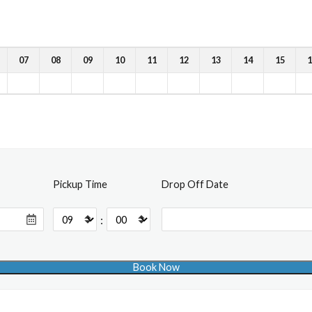
07
08
09
10
11
12
13
14
15
1
Pickup Time
Drop Off Date
: