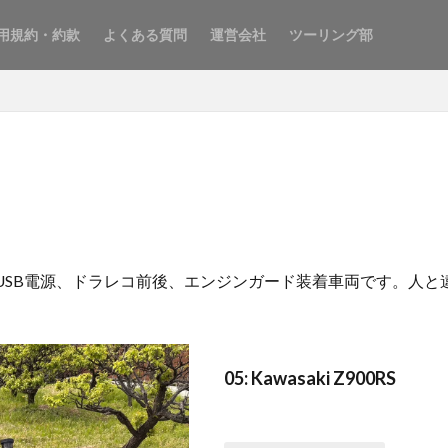
用規約・約款
よくある質問
運営会社
ツーリング部
、USB電源、ドラレコ前後、エンジンガード装着車両です。人と違
05: Kawasaki Z900RS