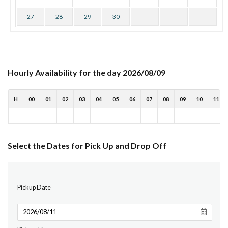
27
28
29
30
Hourly Availability for the day 2026/08/09
H
00
01
02
03
04
05
06
07
08
09
10
11
Select the Dates for Pick Up and Drop Off
Pickup Date