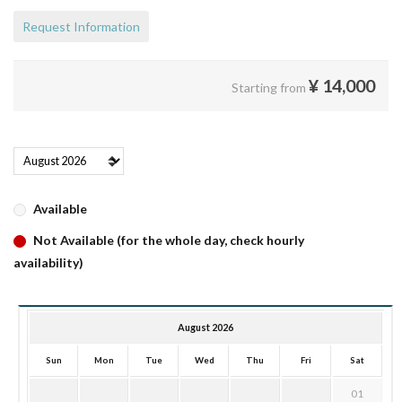
Request Information
¥
14,000
Starting from
Available
Not Available (for the whole day, check hourly
availability)
August 2026
Sun
Mon
Tue
Wed
Thu
Fri
Sat
01