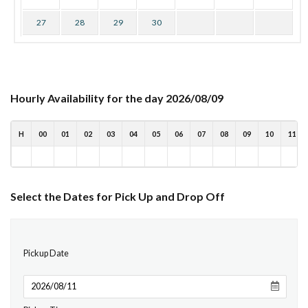
27
28
29
30
Hourly Availability for the day 2026/08/09
H
00
01
02
03
04
05
06
07
08
09
10
11
Select the Dates for Pick Up and Drop Off
Pickup Date