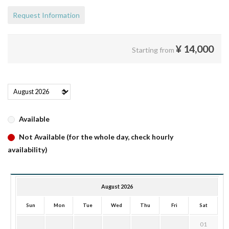
Request Information
¥
14,000
Starting from
Available
Not Available (for the whole day, check hourly
availability)
August 2026
Sun
Mon
Tue
Wed
Thu
Fri
Sat
01