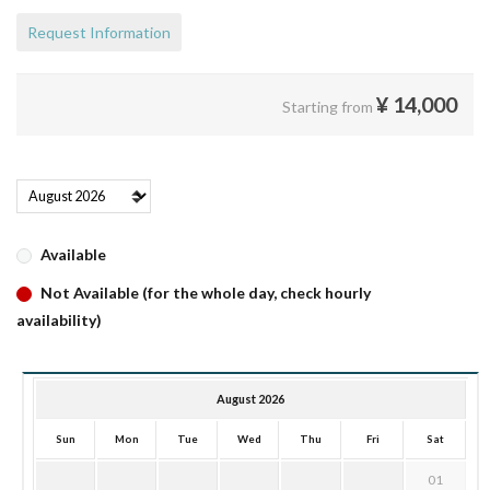
Request Information
¥
14,000
Starting from
Available
Not Available (for the whole day, check hourly
availability)
August 2026
Sun
Mon
Tue
Wed
Thu
Fri
Sat
01