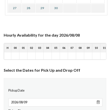
27
28
29
30
Hourly Availability for the day 2026/08/08
H
00
01
02
03
04
05
06
07
08
09
10
11
Select the Dates for Pick Up and Drop Off
Pickup Date