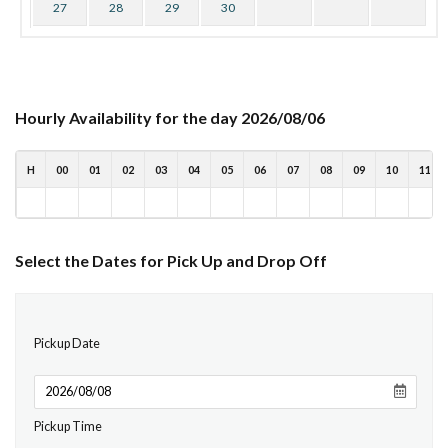
27
28
29
30
Hourly Availability for the day 2026/08/06
H
00
01
02
03
04
05
06
07
08
09
10
11
Select the Dates for Pick Up and Drop Off
Pickup Date
Pickup Time