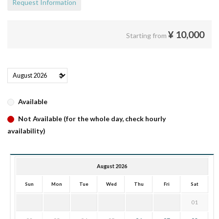
Request Information
¥
10,000
Starting from
Available
Not Available (for the whole day, check hourly
availability)
August 2026
Sun
Mon
Tue
Wed
Thu
Fri
Sat
01