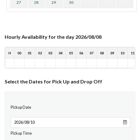
27
28
29
30
Hourly Availability for the day 2026/08/08
H
00
01
02
03
04
05
06
07
08
09
10
11
Select the Dates for Pick Up and Drop Off
Pickup Date
Pickup Time