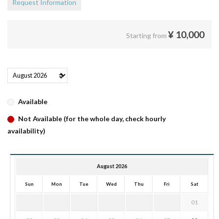
Request Information
¥
10,000
Starting from
Available
Not Available (for the whole day, check hourly
availability)
August 2026
Sun
Mon
Tue
Wed
Thu
Fri
Sat
01