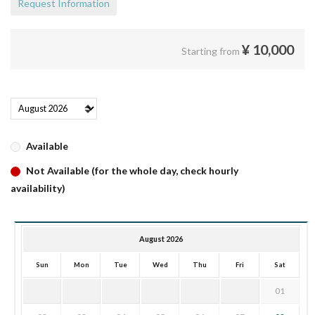
Request Information
¥
10,000
Starting from
Available
Not Available (for the whole day, check hourly
availability)
August 2026
Sun
Mon
Tue
Wed
Thu
Fri
Sat
01