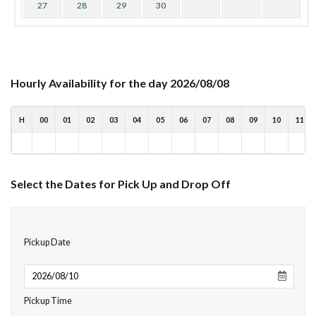
27
28
29
30
Hourly Availability for the day 2026/08/08
H
00
01
02
03
04
05
06
07
08
09
10
11
Select the Dates for Pick Up and Drop Off
Pickup Date
Pickup Time