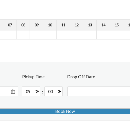
07
08
09
10
11
12
13
14
15
1
Pickup Time
Drop Off Date
: