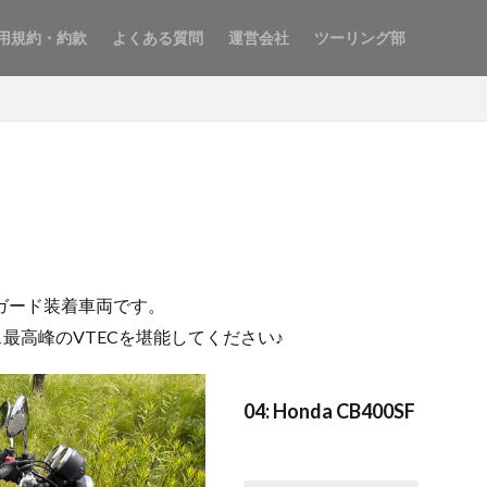
用規約・約款
よくある質問
運営会社
ツーリング部
ンガード装着車両です。
ラス最高峰のVTECを堪能してください♪
04: Honda CB400SF