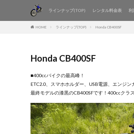
ラインナップ(TOP)
レンタル料金表
利
HOME
ラインナップ(TOP)
Honda CB400SF
Honda CB400SF
■400ccバイクの最高峰！
ETC2.0、スマホホルダー、USB電源、エンジ
最終モデルの漆黒のCB400SFです！400ccク