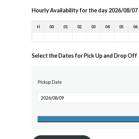
Hourly Availability for the day 2026/08/07
H
00
01
02
03
04
05
06
Select the Dates for Pick Up and Drop Off
Pickup Date