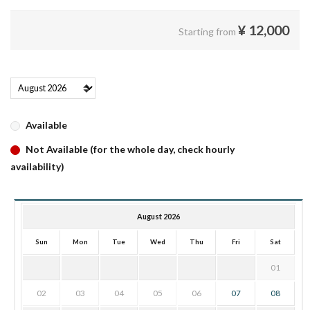
¥
12,000
Starting from
Available
Not Available (for the whole day, check hourly
availability)
August 2026
Sun
Mon
Tue
Wed
Thu
Fri
Sat
01
02
03
04
05
06
07
08