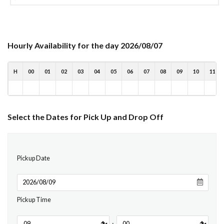
Hourly Availability for the day 2026/08/07
H
00
01
02
03
04
05
06
07
08
09
10
11
Select the Dates for Pick Up and Drop Off
Pickup Date
Pickup Time
: