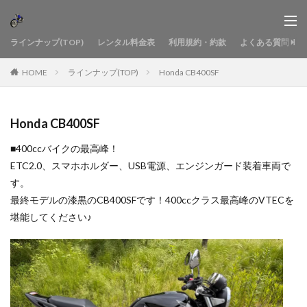
ラインナップ(TOP)
レンタル料金表
利用規約・約款
よくある質問
HOME
ラインナップ(TOP)
Honda CB400SF
Honda CB400SF
■400ccバイクの最高峰！
ETC2.0、スマホホルダー、USB電源、エンジンガード装着車両で
す。
最終モデルの漆黒のCB400SFです！400ccクラス最高峰のVTECを
堪能してください♪