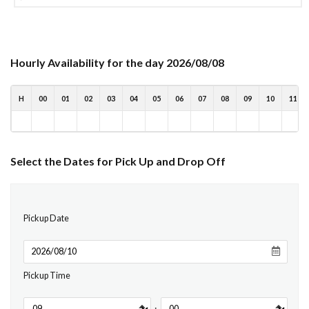
Hourly Availability for the day 2026/08/08
H
00
01
02
03
04
05
06
07
08
09
10
11
Select the Dates for Pick Up and Drop Off
Pickup Date
Pickup Time
: