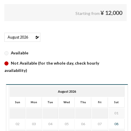
¥
12,000
Starting from
Available
Not Available (for the whole day, check hourly
availability)
August 2026
Sun
Mon
Tue
Wed
Thu
Fri
Sat
01
02
03
04
05
06
07
08