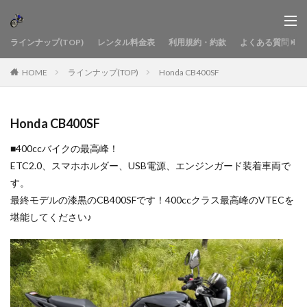
ラインナップ(TOP)
レンタル料金表
利用規約・約款
よくある質問
HOME
ラインナップ(TOP)
Honda CB400SF
Honda CB400SF
■400ccバイクの最高峰！
ETC2.0、スマホホルダー、USB電源、エンジンガード装着車両で
す。
最終モデルの漆黒のCB400SFです！400ccクラス最高峰のVTECを
堪能してください♪