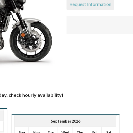
Request Information
ay, check hourly availability)
September 2026
Sun
Mon
Tue
Wed
Thu
Fri
Sat