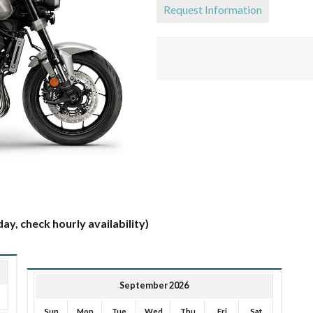
Request Information
ay, check hourly availability)
September 2026
Sun
Mon
Tue
Wed
Thu
Fri
Sat