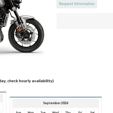
Request Information
ay, check hourly availability)
September 2026
Sun
Mon
Tue
Wed
Thu
Fri
Sat