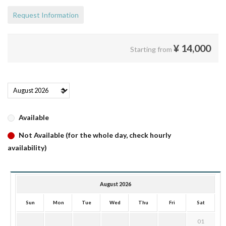
Request Information
¥
14,000
Starting from
Available
Not Available (for the whole day, check hourly
availability)
August 2026
Sun
Mon
Tue
Wed
Thu
Fri
Sat
01