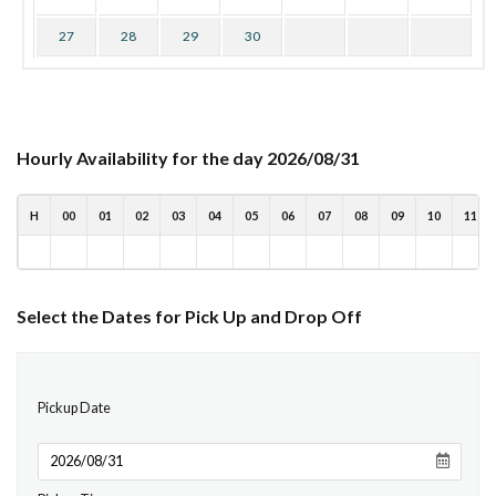
27
28
29
30
Hourly Availability for the day 2026/08/31
H
00
01
02
03
04
05
06
07
08
09
10
11
Select the Dates for Pick Up and Drop Off
Pickup Date