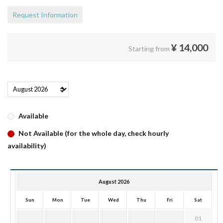
Request Information
¥
14,000
Starting from
Available
Not Available (for the whole day, check hourly
availability)
August 2026
Sun
Mon
Tue
Wed
Thu
Fri
Sat
01