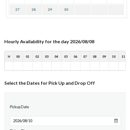
27
28
29
30
Hourly Availability for the day 2026/08/08
H
00
01
02
03
04
05
06
07
08
09
10
11
Select the Dates for Pick Up and Drop Off
Pickup Date