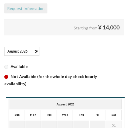
Request Information
¥
14,000
Starting from
Available
Not Available (for the whole day, check hourly
availability)
August 2026
Sun
Mon
Tue
Wed
Thu
Fri
Sat
01