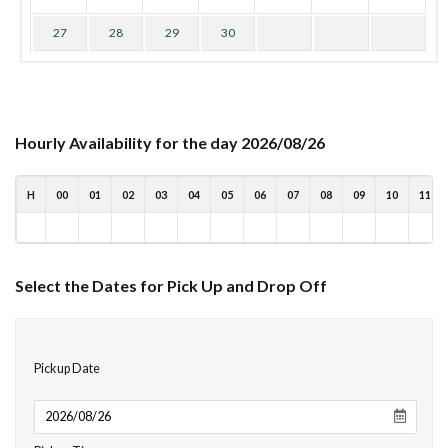
27
28
29
30
Hourly Availability for the day 2026/08/26
H
00
01
02
03
04
05
06
07
08
09
10
11
Select the Dates for Pick Up and Drop Off
Pickup Date