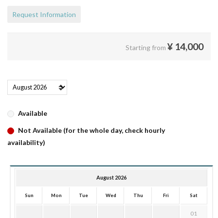
Request Information
¥
14,000
Starting from
Available
Not Available (for the whole day, check hourly
availability)
August 2026
Sun
Mon
Tue
Wed
Thu
Fri
Sat
01