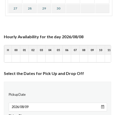
27
28
29
30
Hourly Availability for the day 2026/08/08
H
00
01
02
03
04
05
06
07
08
09
10
11
Select the Dates for Pick Up and Drop Off
Pickup Date