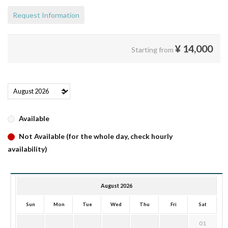
Request Information
¥
14,000
Starting from
Available
Not Available (for the whole day, check hourly
availability)
August 2026
Sun
Mon
Tue
Wed
Thu
Fri
Sat
01