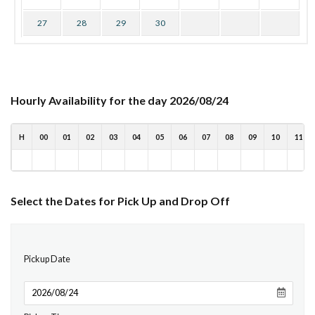
27
28
29
30
Hourly Availability for the day 2026/08/24
H
00
01
02
03
04
05
06
07
08
09
10
11
Select the Dates for Pick Up and Drop Off
Pickup Date