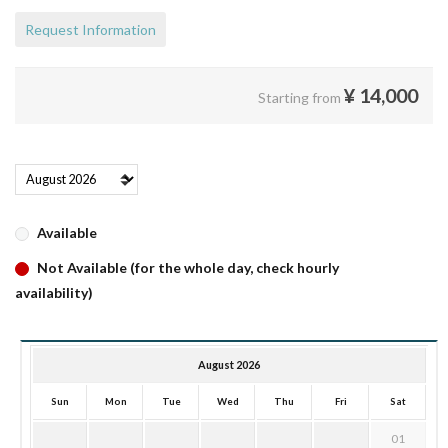
Request Information
¥
14,000
Starting from
Available
Not Available (for the whole day, check hourly
availability)
August 2026
Sun
Mon
Tue
Wed
Thu
Fri
Sat
01