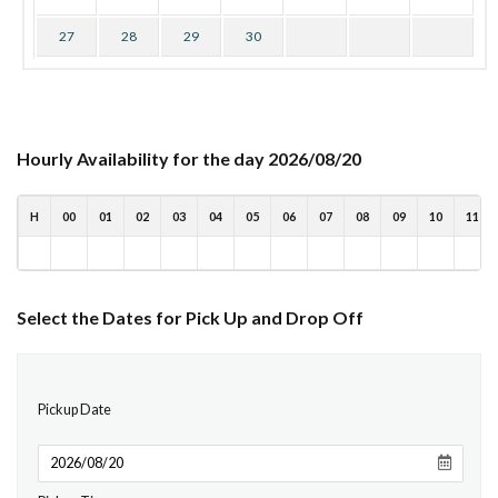
27
28
29
30
Hourly Availability for the day 2026/08/20
H
00
01
02
03
04
05
06
07
08
09
10
11
Select the Dates for Pick Up and Drop Off
Pickup Date