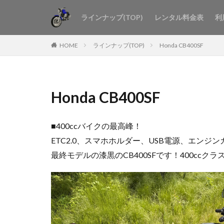
ラインナップ(TOP)
レンタル料金表
利
HOME
ラインナップ(TOP)
Honda CB400SF
Honda CB400SF
■400ccバイクの最高峰！
ETC2.0、スマホホルダー、USB電源、エンジ
最終モデルの漆黒のCB400SFです！400ccク