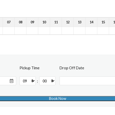
07
08
09
10
11
12
13
14
15
1
Pickup Time
Drop Off Date
: