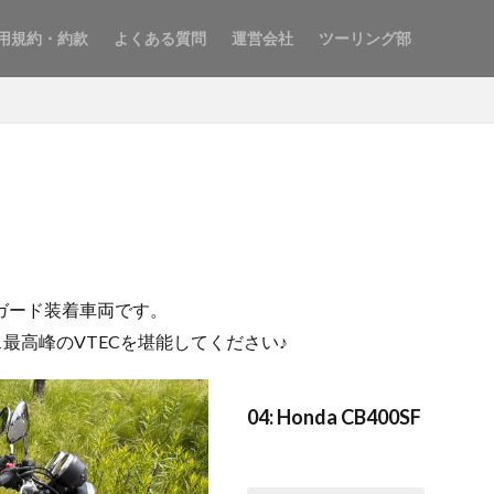
用規約・約款
よくある質問
運営会社
ツーリング部
ンガード装着車両です。
ラス最高峰のVTECを堪能してください♪
04: Honda CB400SF