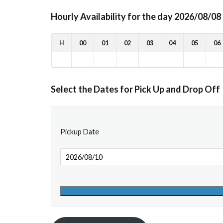
Hourly Availability for the day 2026/08/08
H
00
01
02
03
04
05
06
Select the Dates for Pick Up and Drop Off
Pickup Date