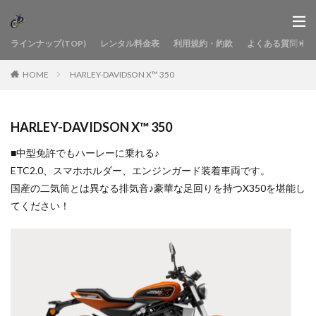
ラインナップ(TOP)
レンタル料金表
利用規約・約款
よくある質問
HOME
HARLEY-DAVIDSON X™ 350
HARLEY-DAVIDSON X™ 350
■中型免許でもハーレーに乗れる♪
ETC2.0、スマホホルダー、エンジンガード装着車両です。
国産の二気筒とは異なる排気音♪豪華な足回りを持つX350を堪能し
てください！