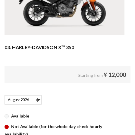
03: HARLEY-DAVIDSON X™ 350
¥
12,000
Starting from
Available
Not Available (for the whole day, check hourly
availability)