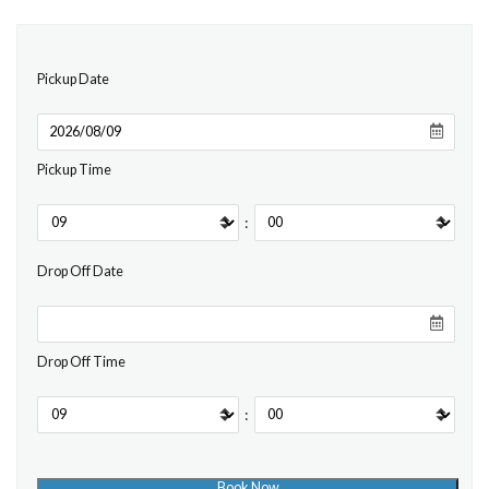
Pickup Date
Pickup Time
:
Drop Off Date
Drop Off Time
: